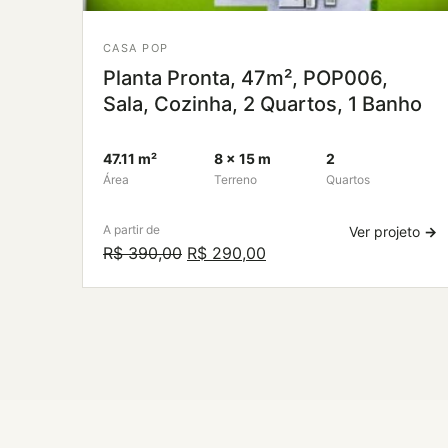
CASA POP
Planta Pronta, 47m², POP006,
Sala, Cozinha, 2 Quartos, 1 Banho
47.11 m²
8 × 15 m
2
Área
Terreno
Quartos
A partir de
Ver projeto
→
O
O
R$
390,00
R$
290,00
preço
preço
original
atual
era:
é:
R$ 390,00.
R$ 290,00.