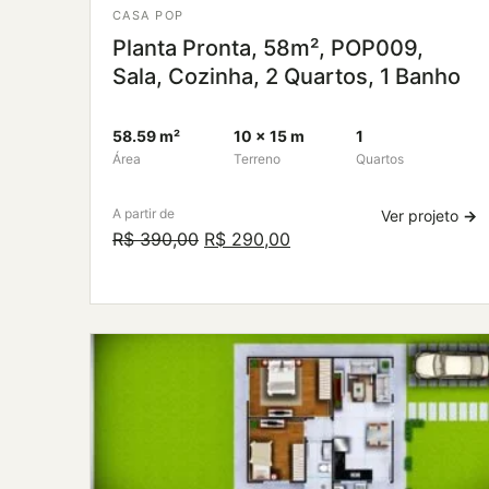
CASA POP
Planta Pronta, 58m², POP009,
Sala, Cozinha, 2 Quartos, 1 Banho
58.59 m²
10 × 15 m
1
Área
Terreno
Quartos
A partir de
Ver projeto
→
O
O
R$
390,00
R$
290,00
preço
preço
original
atual
era:
é:
R$ 390,00.
R$ 290,00.