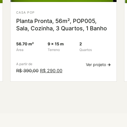
CASA POP
Planta Pronta, 56m², POP005,
Sala, Cozinha, 3 Quartos, 1 Banho
56.70 m²
9 × 15 m
2
Área
Terreno
Quartos
A partir de
Ver projeto
→
O
O
R$
390,00
R$
290,00
preço
preço
original
atual
era:
é:
R$ 390,00.
R$ 290,00.