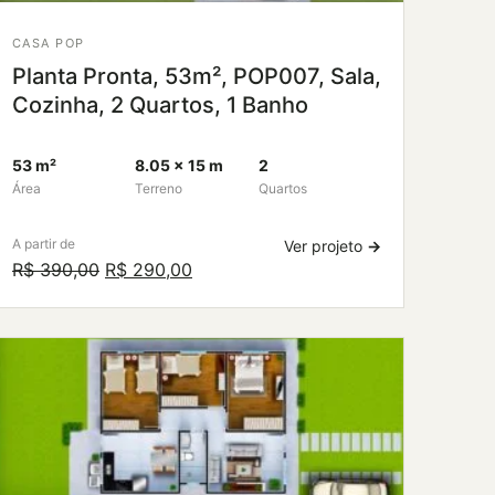
CASA POP
Planta Pronta, 53m², POP007, Sala,
Cozinha, 2 Quartos, 1 Banho
53 m²
8.05 × 15 m
2
Área
Terreno
Quartos
A partir de
Ver projeto
→
O
O
R$
390,00
R$
290,00
preço
preço
original
atual
era:
é:
R$ 390,00.
R$ 290,00.