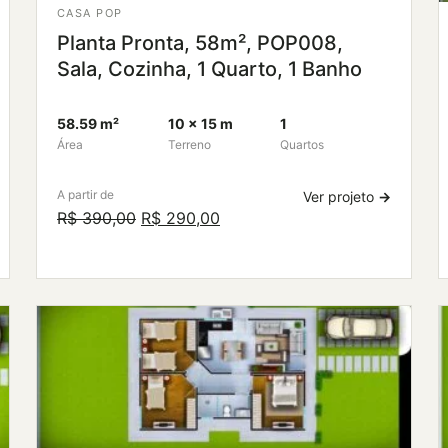
CASA POP
Planta Pronta, 58m², POP008,
Sala, Cozinha, 1 Quarto, 1 Banho
58.59 m²
10 × 15 m
1
Área
Terreno
Quartos
A partir de
Ver projeto
→
O
O
R$
390,00
R$
290,00
preço
preço
original
atual
era:
é:
R$ 390,00.
R$ 290,00.