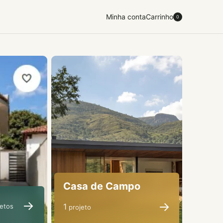
Minha conta
Carrinho
0
Casa de Campo
→
→
1
etos
projeto