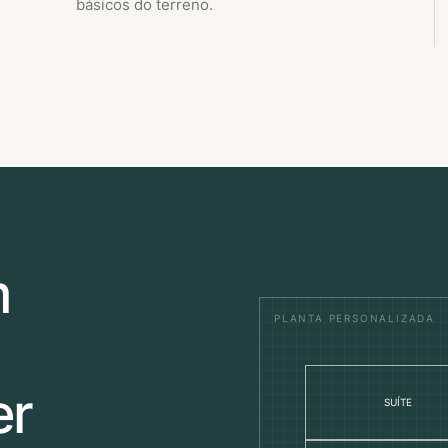
básicos do terreno.
m
er
SUÍTE