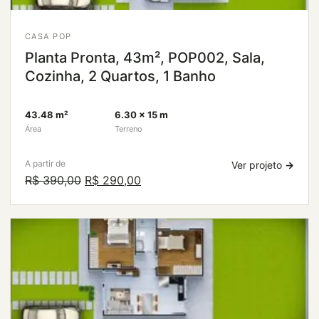
CASA POP
Planta Pronta, 43m², POP002, Sala,
Cozinha, 2 Quartos, 1 Banho
43.48 m²
6.30 × 15 m
Área
Terreno
A partir de
Ver projeto
→
O
O
R$
390,00
R$
290,00
preço
preço
original
atual
era:
é:
R$ 390,00.
R$ 290,00.