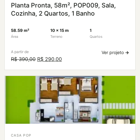
Planta Pronta, 58m², POP009, Sala,
Cozinha, 2 Quartos, 1 Banho
58.59 m²
10 × 15 m
1
Área
Terreno
Quartos
A partir de
Ver projeto
→
O
O
R$
390,00
R$
290,00
preço
preço
original
atual
era:
é:
R$ 390,00.
R$ 290,00.
CASA POP