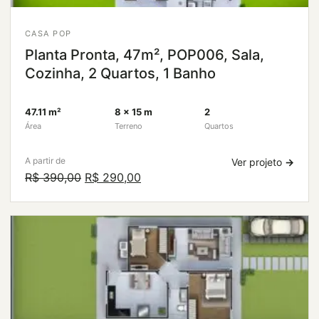
CASA POP
Planta Pronta, 47m², POP006, Sala,
Cozinha, 2 Quartos, 1 Banho
47.11 m²
8 × 15 m
2
Área
Terreno
Quartos
A partir de
Ver projeto
→
O
O
R$
390,00
R$
290,00
preço
preço
original
atual
era:
é:
R$ 390,00.
R$ 290,00.