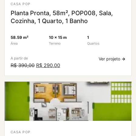
CASA POP
Planta Pronta, 58m², POP008, Sala,
Cozinha, 1 Quarto, 1 Banho
58.59 m²
10 × 15 m
1
Área
Terreno
Quartos
A partir de
Ver projeto
→
O
O
R$
390,00
R$
290,00
preço
preço
original
atual
era:
é:
R$ 390,00.
R$ 290,00.
CASA POP