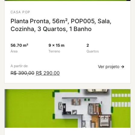
CASA POP
Planta Pronta, 56m², POP005, Sala,
Cozinha, 3 Quartos, 1 Banho
56.70 m²
9 × 15 m
2
Área
Terreno
Quartos
A partir de
Ver projeto
→
O
O
R$
390,00
R$
290,00
preço
preço
original
atual
era:
é:
R$ 390,00.
R$ 290,00.