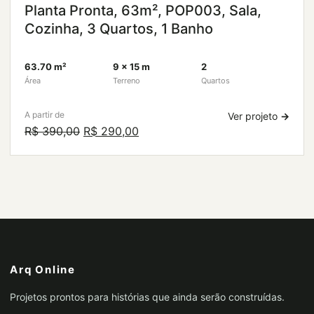
Planta Pronta, 63m², POP003, Sala,
Cozinha, 3 Quartos, 1 Banho
63.70 m²
9 × 15 m
2
Área
Terreno
Quartos
A partir de
Ver projeto
→
O
O
R$
390,00
R$
290,00
preço
preço
original
atual
era:
é:
R$ 390,00.
R$ 290,00.
Arq Online
Projetos prontos para histórias que ainda serão construídas.